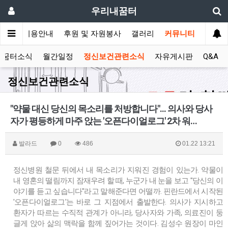
우리내꿈터
안내
이용안내
후원 및 자원봉사
갤러리
커뮤니티
꿈터소식
월간일정
정신보건관련소식
자유게시판
Q&A
정신보건관련소식
"약물 대신 당신의 목소리를 처방합니다"... 의사와 당사
자가 평등하게 마주 앉는 '오픈다이얼로그' 2차 워…
발라드
0
486
01.22 13:21
정신병원 철문 뒤에서 내 목소리가 지워진 경험이 있는가. 약물이
내 영혼의 떨림까지 잠재우려 할 때, 누군가 내 눈을 보고 "당신의 이
야기를 듣고 싶습니다"라고 말해준다면 어떨까. 핀란드에서 시작된
'오픈다이얼로그'는 바로 그 지점에서 출발한다. 의사가 지시하고
환자가 따르는 수직적 관계가 아니라, 당사자와 가족, 의료진이 둥
글게 앉아 삶의 맥락을 함께 짚어가는 것이다. 김성수 원장이 마인