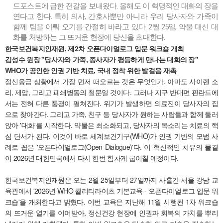
드포스트에 급한 전갈을 보내왔다. 올해도 이 혁명적인 대화의 장을
연다고 한다. 특히 의사, 간호사뿐만 아니라 우리 당사자와 가족이
함께 팀을 이뤄 오기를 간절히 바라고 있다. 2월 25일, 약물 대신 대
화를 처방하는 그 뜨거운 현장에 당신을 초대한다.
한국보건복지인재원, 제2차 오픈다이얼로그 입문 워크숍 개최
김성수 원장 "당사자와 가족, 종사자가 평등하게 만나는 대화의 장"
WHO가 공인한 인권 기반 치료, 국내 정착 위한 발걸음 재촉
정신응급 상황에서 가장 먼저 떠오르는 것은 무엇인가. 아마도 사이렌 소
리, 제압, 그리고 폐쇄병동의 철문일 것이다. 그러나 지구 반대편 핀란드에
서는 전혀 다른 풍경이 펼쳐진다. 위기가 발생하면 의료진이 당사자의 집
으로 찾아간다. 그리고 가족, 친구 등 당사자가 원하는 사람들과 함께 둘러
앉아 '대화'를 시작한다. 약물은 최소화되고, 당사자의 목소리는 치료의 핵
심 단서가 된다. 이것이 바로 세계보건기구(WHO)가 인권 기반의 모범 사
례로 꼽은 '오픈다이얼로그(Open Dialogue)'다. 이 혁신적인 치유의 물결
이 2026년 대한민국에서 다시 한번 힘차게 굽이칠 예정이다.
한국보건복지인재원은 오는 2월 25일부터 27일까지 사흘간 서울 강남 교
육관에서 '2026년 WHO 퀄리티라이츠 기본교육 - 오픈다이얼로그 입문 워
크숍'을 개최한다고 밝혔다. 이번 교육은 지난해 11월 시행된 1차 워크숍
의 뜨거운 열기를 이어받아, 정신건강 현장에 인권과 회복의 가치를 뿌리