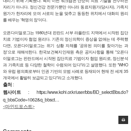
내리기 위해 기획됐다. 특히 이번 워크숍은 단순히 의료 기술을 전수하는
자리가 아니다. 정신건강 전문가뿐만 아니라 동료지원가(당사자), 가족지
원가가 한자리에 모여 서로의 눈을 맞추고 동등한 위치에서 대화의 원리
를 배우는 '혁명의 장'이다.
오픈다이얼로그는 1980년대 핀란드 서부 라플란드 지역에서 시작된 집단
치료 기법이자 협업 원리다. 기존의 정신의학이 증상을 없애는 데 주력했
다면, 오픈다이얼로그는 위기 상황 자체를 '공유된 의미를 찾아가는 과
정'으로 재해석한다. 한국보건복지인재원 측은 공지사항을 통해 "오픈다
이얼로그는 핀란드에서 시작된 집단치료 기법이자 협업 원리로, 정신분석
과 가족치료 등 다양한 철학이 수렴되어 있다"라고 설명했다. 또한 "WHO
와 유럽 평의회로부터 인권 기반의 모범 사례로 등재되어 현재 전 세계 35
개국에서 활발히 보급되고 있다"라고 소개했다.
출처
:
웹사이트
:
https://www.kohi.or.kr/user/bbs/BD_selectBbs.do?
q_bbsCode=1062&q_bbsct…
<마인드포스트>