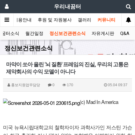
우리내꿈터
안내
이용안내
후원 및 자원봉사
갤러리
커뮤니티
꿈터소식
월간일정
정신보건관련소식
자유게시판
Q&A
정신보건관련소식
마약이 쏘아 올린 '뇌 질환' 프레임의 진실, 우리의 고통은
제약회사의 수익 모델이 아니다
홍보지원업무담당
0
170
05.04 09:37
(c) Mad In America
미국 뉴욕시립대학교의 철학자이자 과학사가인 저스틴 가슨