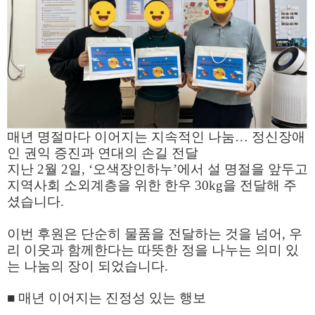
매년 명절마다 이어지는 지속적인 나눔
…
정신장애
인 권익 증진과 연대의 손길 전달
지난
2
월
2
일
, ‘
오색장인하누
’
에서 설 명절을 앞두고
지역사회 소외계층을 위한 한우
30kg
을 전달해 주
셨습니다
.
이번 후원은 단순히 물품을 전달하는 것을 넘어
,
우
리 이웃과 함께한다는 따뜻한 정을 나누는 의미 있
는 나눔의 장이 되었습니다
.
■
매년 이어지는 진정성 있는 행보