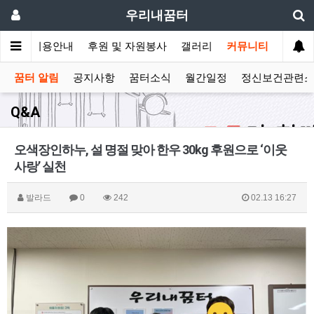
우리내꿈터
안내
이용안내
후원 및 자원봉사
갤러리
커뮤니티
꿈터 알림
공지사항
꿈터소식
월간일정
정신보건관련
Q&A
오색장인하누, 설 명절 맞아 한우 30kg 후원으로 ‘이웃
사랑’ 실천
발라드
0
242
02.13 16:27