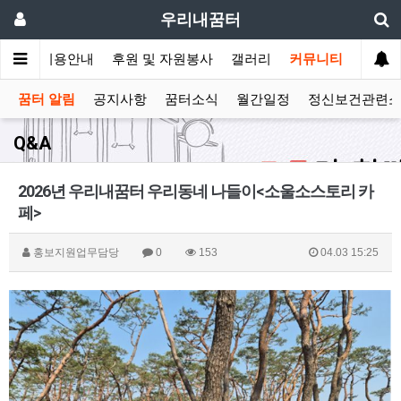
우리내꿈터
안내
이용안내
후원 및 자원봉사
갤러리
커뮤니티
꿈터 알림
공지사항
꿈터소식
월간일정
정신보건관련
Q&A
2026년 우리내꿈터 우리동네 나들이<소울소스토리 카
페>
홍보지원업무담당
0
153
04.03 15:25