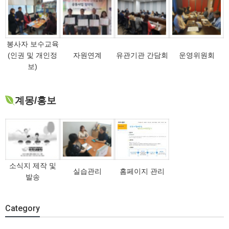
봉사자 보수교육
(인권 및 개인정
자원연계
유관기관 간담회
운영위원회
보)
계몽/홍보
소식지 제작 및
실습관리
홈페이지 관리
발송
Category